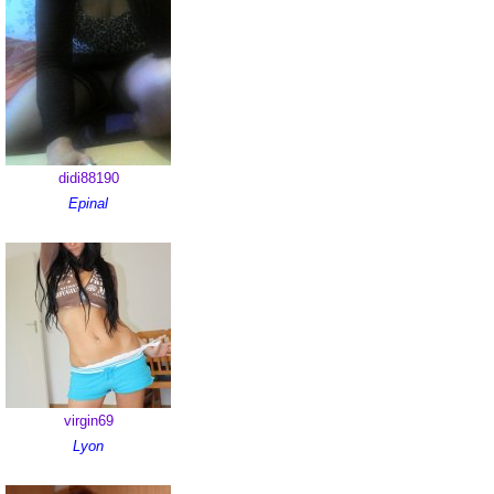
didi88190
Epinal
virgin69
Lyon